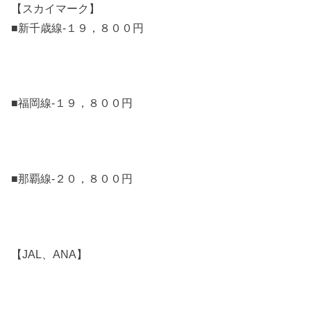
【スカイマーク】
■新千歳線-１９，８００円
■福岡線-１９，８００円
■那覇線-２０，８００円
【JAL、ANA】