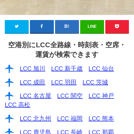
LINE
空港別にLCC全路線・時刻表・空席・
運賃が検索できます
LCC 旭川
LCC 新千歳
LCC 仙台
LCC 成田
LCC 羽田
LCC 茨城
LCC 名古屋
LCC 関空
LCC 神戸
LCC 高松
LCC 北九州
LCC 福岡
LCC 熊本
LCC 鹿児島
LCC 長崎
LCC 那覇