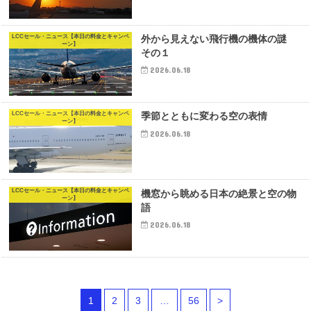
LCCセール・ニュース【本日の料金とキャンペ
外から見えない飛行機の機体の謎
ーン】
その１
2026.06.18
LCCセール・ニュース【本日の料金とキャンペ
季節とともに変わる空の表情
ーン】
2026.06.18
LCCセール・ニュース【本日の料金とキャンペ
機窓から眺める日本の絶景と空の物
ーン】
語
2026.06.18
1
2
3
…
56
>