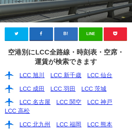
LINE
空港別にLCC全路線・時刻表・空席・
運賃が検索できます
LCC 旭川
LCC 新千歳
LCC 仙台
LCC 成田
LCC 羽田
LCC 茨城
LCC 名古屋
LCC 関空
LCC 神戸
LCC 高松
LCC 北九州
LCC 福岡
LCC 熊本