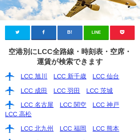
LINE
空港別にLCC全路線・時刻表・空席・
運賃が検索できます
LCC 旭川
LCC 新千歳
LCC 仙台
LCC 成田
LCC 羽田
LCC 茨城
LCC 名古屋
LCC 関空
LCC 神戸
LCC 高松
LCC 北九州
LCC 福岡
LCC 熊本