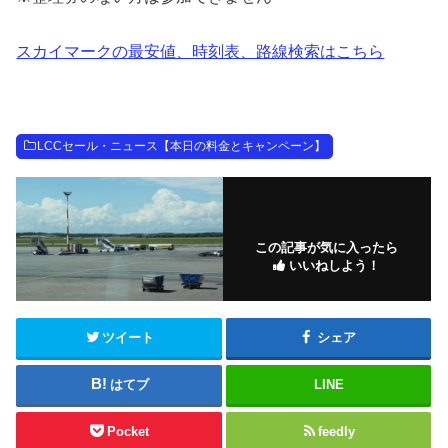
スカイマークの最安値、時刻表、路線検索はこちら
LCCセール・ニュース【本日の料金とキャンペーン】
この記事が気に入ったら
いいねしよう！
ツイート
シェア
はてブ
LINE
Pocket
feedly