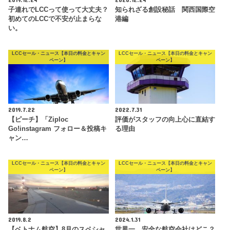
子連れでLCCって使って大丈夫？
知られざる創設秘話 関西国際空
初めてのLCCで不安が止まらな
港編
い。
LCCセール・ニュース【本日の料金とキャン
LCCセール・ニュース【本日の料金とキャン
ペーン】
ペーン】
2019.7.22
2022.7.31
【ピーチ】「Ziploc
評価がスタッフの向上心に直結す
Go!instagram フォロー＆投稿キ
る理由
ャン…
LCCセール・ニュース【本日の料金とキャン
LCCセール・ニュース【本日の料金とキャン
ペーン】
ペーン】
2019.8.2
2024.1.31
【ベトナム航空】8月のスペシャ
世界一、安全な航空会社はどこ？