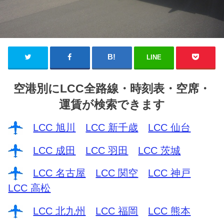
LINE
空港別にLCC全路線・時刻表・空席・
運賃が検索できます
LCC 旭川
LCC 新千歳
LCC 仙台
LCC 成田
LCC 羽田
LCC 茨城
LCC 名古屋
LCC 関空
LCC 神戸
LCC 高松
LCC 北九州
LCC 福岡
LCC 熊本