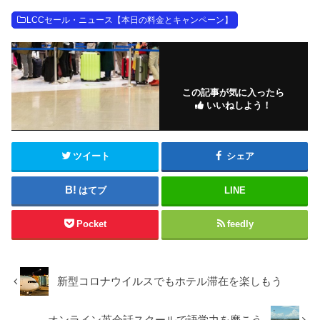
LCCセール・ニュース【本日の料金とキャンペーン】
この記事が気に入ったら
いいねしよう！
ツイート
シェア
はてブ
LINE
Pocket
feedly
新型コロナウイルスでもホテル滞在を楽しもう
オンライン英会話スクールで語学力を磨こう