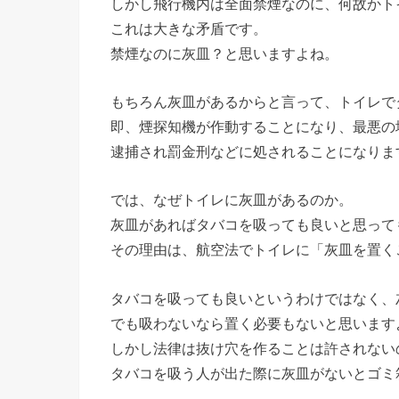
しかし飛行機内は全面禁煙なのに、何故かト
これは大きな矛盾です。
禁煙なのに灰皿？と思いますよね。
もちろん灰皿があるからと言って、トイレで
即、煙探知機が作動することになり、最悪の
逮捕され罰金刑などに処されることになりま
では、なぜトイレに灰皿があるのか。
灰皿があればタバコを吸っても良いと思って
その理由は、航空法でトイレに「灰皿を置く
タバコを吸っても良いというわけではなく、
でも吸わないなら置く必要もないと思います
しかし法律は抜け穴を作ることは許されない
タバコを吸う人が出た際に灰皿がないとゴミ