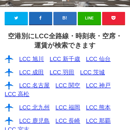
LINE
空港別にLCC全路線・時刻表・空席・
運賃が検索できます
LCC 旭川
LCC 新千歳
LCC 仙台
LCC 成田
LCC 羽田
LCC 茨城
LCC 名古屋
LCC 関空
LCC 神戸
LCC 高松
LCC 北九州
LCC 福岡
LCC 熊本
LCC 鹿児島
LCC 長崎
LCC 那覇
LCC 宮古