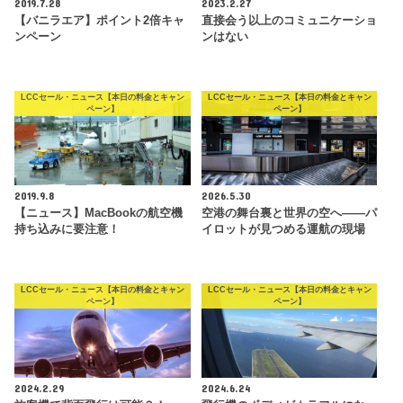
2019.7.28
2023.2.27
【バニラエア】ポイント2倍キャ
直接会う以上のコミュニケーショ
ンペーン
ンはない
LCCセール・ニュース【本日の料金とキャン
LCCセール・ニュース【本日の料金とキャン
ペーン】
ペーン】
2019.9.8
2026.5.30
【ニュース】MacBookの航空機
空港の舞台裏と世界の空へ――パ
持ち込みに要注意！
イロットが見つめる運航の現場
LCCセール・ニュース【本日の料金とキャン
LCCセール・ニュース【本日の料金とキャン
ペーン】
ペーン】
2024.2.29
2024.6.24