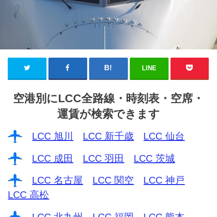
LINE
空港別にLCC全路線・時刻表・空席・
運賃が検索できます
LCC 旭川
LCC 新千歳
LCC 仙台
LCC 成田
LCC 羽田
LCC 茨城
LCC 名古屋
LCC 関空
LCC 神戸
LCC 高松