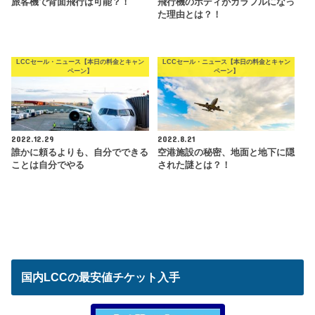
旅客機で背面飛行は可能？！
飛行機のボディがカラフルになっ
た理由とは？！
LCCセール・ニュース【本日の料金とキャン
LCCセール・ニュース【本日の料金とキャン
ペーン】
ペーン】
2022.12.29
2022.8.21
誰かに頼るよりも、自分でできる
空港施設の秘密、地面と地下に隠
ことは自分でやる
された謎とは？！
国内LCCの最安値チケット入手