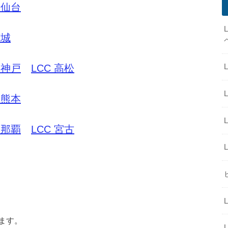
 仙台
茨城
 神戸
LCC 高松
 熊本
 那覇
LCC 宮古
ます。