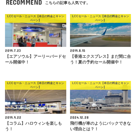
RECOMMEND
こちらの記事も人気です。
LCCセール・ニュース【本日の料金とキャン
LCCセール・ニュース【本日の料金とキャン
ペーン】
ペーン】
2019.7.23
2019.8.15
【エアソウル】アーリーバードセ
【香港エクスプレス】まだ間に合
ール開催中！
う！夏の予約セール開催中！
LCCセール・ニュース【本日の料金とキャン
LCCセール・ニュース【本日の料金とキャン
ペーン】
ペーン】
2019.9.22
2024.12.28
【コラム】ハロウィンを楽しも
飛行機が車のようにバックできな
う！
い理由とは？！