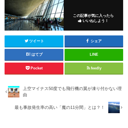
この記事が気に入ったら
いいねしよう！
ツイート
シェア
はてブ
LINE
Pocket
feedly
上空マイナス50度でも飛行機の翼が凍り付かない理
由
最も事故発生率の高い「魔の11分間」とは？！