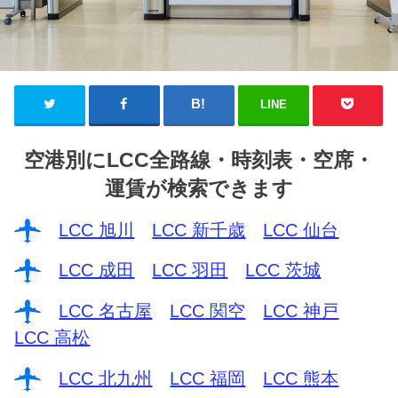
LINE
空港別にLCC全路線・時刻表・空席・
運賃が検索できます
LCC 旭川
LCC 新千歳
LCC 仙台
LCC 成田
LCC 羽田
LCC 茨城
LCC 名古屋
LCC 関空
LCC 神戸
LCC 高松
LCC 北九州
LCC 福岡
LCC 熊本