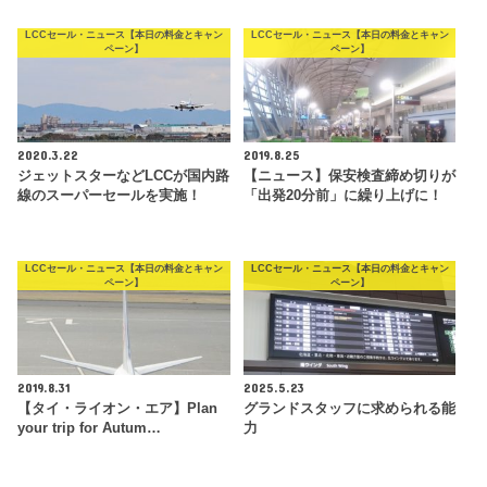
LCCセール・ニュース【本日の料金とキャン
LCCセール・ニュース【本日の料金とキャン
ペーン】
ペーン】
2020.3.22
2019.8.25
ジェットスターなどLCCが国内路
【ニュース】保安検査締め切りが
線のスーパーセールを実施！
「出発20分前」に繰り上げに！
LCCセール・ニュース【本日の料金とキャン
LCCセール・ニュース【本日の料金とキャン
ペーン】
ペーン】
2019.8.31
2025.5.23
【タイ・ライオン・エア】Plan
グランドスタッフに求められる能
your trip for Autum…
力