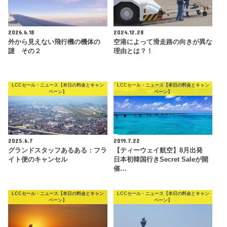
2026.6.18
2024.12.28
外から見えない飛行機の機体の
空港によって滑走路の向きが異な
謎 その２
理由とは？！
LCCセール・ニュース【本日の料金とキャン
LCCセール・ニュース【本日の料金とキャン
ペーン】
ペーン】
2025.6.7
2019.7.22
グランドスタッフあるある：フラ
【ティーウェイ航空】8月出発
イト便のキャンセル
日本初韓国行きSecret Saleが開
催…
LCCセール・ニュース【本日の料金とキャン
LCCセール・ニュース【本日の料金とキャン
ペーン】
ペーン】