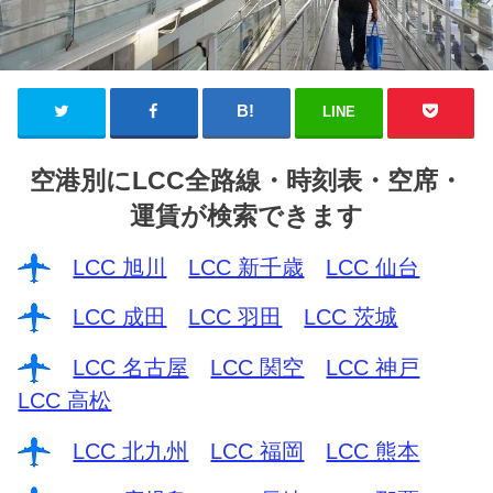
LINE
空港別にLCC全路線・時刻表・空席・
運賃が検索できます
LCC 旭川
LCC 新千歳
LCC 仙台
LCC 成田
LCC 羽田
LCC 茨城
LCC 名古屋
LCC 関空
LCC 神戸
LCC 高松
LCC 北九州
LCC 福岡
LCC 熊本