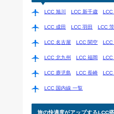
LCC 旭川
LCC 新千歳
LCC
LCC 成田
LCC 羽田
LCC 
LCC 名古屋
LCC 関空
LCC
LCC 北九州
LCC 福岡
LCC
LCC 鹿児島
LCC 長崎
LCC
LCC 国内線 一覧
旅の快適度がアップするLCC