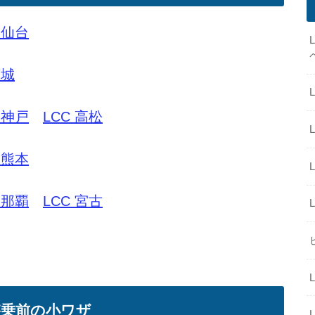
 仙台
茨城
 神戸
LCC 高松
 熊本
 那覇
LCC 宮古
搭乗前の小ワザ