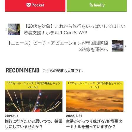
Pocket
feedly
【20代を対象】これから旅行をいっぱいしてほしい
若者支援！ホテル 1 Coin STAY!!
【ニュース】ピーチ・アビエーションが韓国国際線
3路線を運休へ
RECOMMEND
こちらの記事も人気です。
LCCセール・ニュース【本日の料金とキャン
LCCセール・ニュース【本日の料金とキャン
ペーン】
ペーン】
2019.11.5
2022.8.21
旅行に行きたいと思いつつ、後回
空港ががっつり稼げるVIP専用タ
しにしていませんか？
ーミナルを知っていますか？