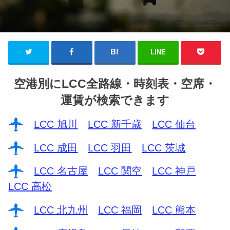
LINE
空港別にLCC全路線・時刻表・空席・
運賃が検索できます
LCC 旭川
LCC 新千歳
LCC 仙台
LCC 成田
LCC 羽田
LCC 茨城
LCC 名古屋
LCC 関空
LCC 神戸
LCC 高松
LCC 北九州
LCC 福岡
LCC 熊本