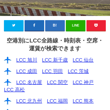
LINE
空港別にLCC全路線・時刻表・空席・
運賃が検索できます
LCC 旭川
LCC 新千歳
LCC 仙台
LCC 成田
LCC 羽田
LCC 茨城
LCC 名古屋
LCC 関空
LCC 神戸
LCC 高松
LCC 北九州
LCC 福岡
LCC 熊本