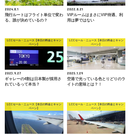
2024.8.1
2022.8.21
飛行ルートはフライト単位で変わ
VIPルームはまさにVIP待遇、利
る、誰が決めているの？
用は夢ではない
LCCセール・ニュース【本日の料金とキャン
LCCセール・ニュース【本日の料金とキャン
ペーン】
ペーン】
2023.9.27
2025.1.29
ギャレーの4割は日本製が採用さ
空港で光っている色とりどりのラ
れているって本当？
イトの意味とは？！
LCCセール・ニュース【本日の料金とキャン
LCCセール・ニュース【本日の料金とキャン
ペーン】
ペーン】