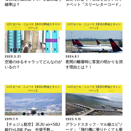
確率は？
ァベット「スリーレターコード」
LCCセール・ニュース【本日の料金とキャン
LCCセール・ニュース【本日の料金とキャン
ペーン】
ペーン】
2020.5.21
2024.8.1
空港のゆるキャラってどんなのが
夜間の離着時に客室の明かりを消
いるの？
す理由とは？！
LCCセール・ニュース【本日の料金とキャン
LCCセール・ニュース【本日の料金とキャン
ペーン】
ペーン】
2019.7.9
2025.9.15
【チェジュ航空】JEJU air×SBJ
グランドスタッフ・マル秘エピソ
銀行×LINE Pay 外貨手数…
ード：「飛行機に乗りたくても乗