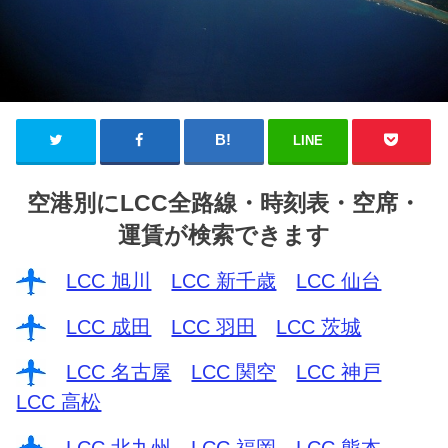
LINE
空港別にLCC全路線・時刻表・空席・
運賃が検索できます
LCC 旭川
LCC 新千歳
LCC 仙台
LCC 成田
LCC 羽田
LCC 茨城
LCC 名古屋
LCC 関空
LCC 神戸
LCC 高松