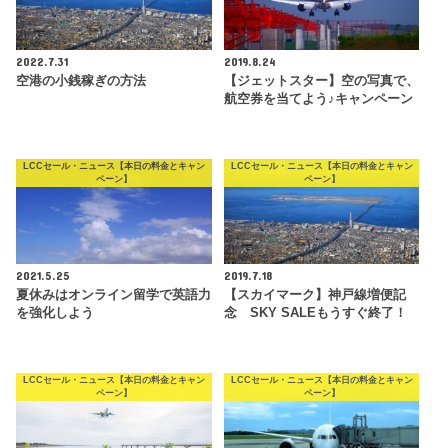
2022.7.31
2019.8.24
空港の小銭稼ぎの方法
【ジェットスター】空の写真で、
航空券を当てよう♪キャンペーン
LCCセール・ニュース【本日の料金とキャン
LCCセール・ニュース【本日の料金とキャン
ペーン】
ペーン】
2021.5.25
2019.7.18
夏休みはオンライン留学で英語力
【スカイマーク】神戸線増便記
を強化しよう
念 SKY SALEもうすぐ終了！
LCCセール・ニュース【本日の料金とキャン
LCCセール・ニュース【本日の料金とキャン
ペーン】
ペーン】