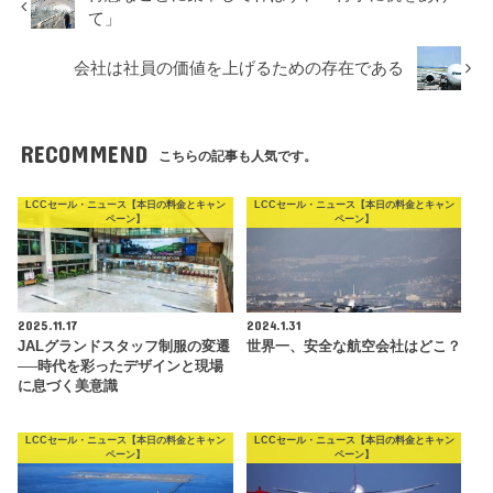
て」
会社は社員の価値を上げるための存在である
RECOMMEND
こちらの記事も人気です。
LCCセール・ニュース【本日の料金とキャン
LCCセール・ニュース【本日の料金とキャン
ペーン】
ペーン】
2025.11.17
2024.1.31
JALグランドスタッフ制服の変遷
世界一、安全な航空会社はどこ？
──時代を彩ったデザインと現場
に息づく美意識
LCCセール・ニュース【本日の料金とキャン
LCCセール・ニュース【本日の料金とキャン
ペーン】
ペーン】