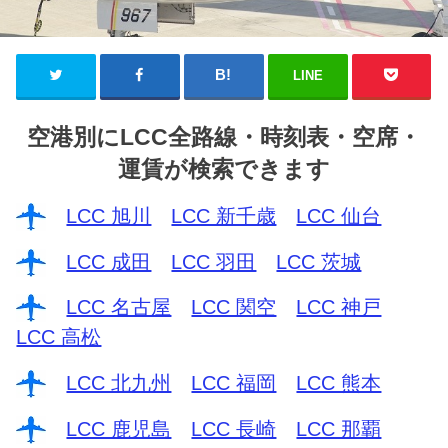
LINE
空港別にLCC全路線・時刻表・空席・
運賃が検索できます
LCC 旭川
LCC 新千歳
LCC 仙台
LCC 成田
LCC 羽田
LCC 茨城
LCC 名古屋
LCC 関空
LCC 神戸
LCC 高松
LCC 北九州
LCC 福岡
LCC 熊本
LCC 鹿児島
LCC 長崎
LCC 那覇